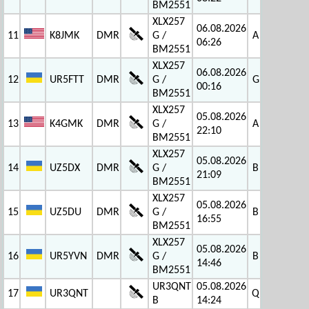
BM2551
XLX257
06.08.2026
11
K8JMK
DMR
G /
A
06:26
BM2551
XLX257
06.08.2026
12
UR5FTT
DMR
G /
G
00:16
BM2551
XLX257
05.08.2026
13
K4GMK
DMR
G /
A
22:10
BM2551
XLX257
05.08.2026
14
UZ5DX
DMR
G /
B
21:09
BM2551
XLX257
05.08.2026
15
UZ5DU
DMR
G /
B
16:55
BM2551
XLX257
05.08.2026
16
UR5YVN
DMR
G /
B
14:46
BM2551
UR3QNT
05.08.2026
17
UR3QNT
Q
B
14:24