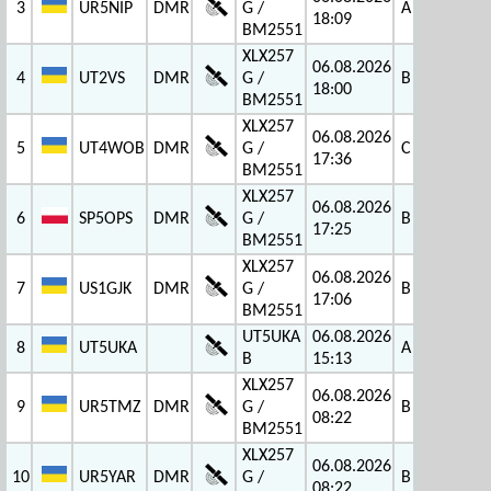
3
UR5NIP
DMR
G /
A
18:09
BM2551
XLX257
06.08.2026
4
UT2VS
DMR
G /
B
18:00
BM2551
XLX257
06.08.2026
5
UT4WOB
DMR
G /
C
17:36
BM2551
XLX257
06.08.2026
6
SP5OPS
DMR
G /
B
17:25
BM2551
XLX257
06.08.2026
7
US1GJK
DMR
G /
B
17:06
BM2551
UT5UKA
06.08.2026
8
UT5UKA
A
B
15:13
XLX257
06.08.2026
9
UR5TMZ
DMR
G /
B
08:22
BM2551
XLX257
06.08.2026
10
UR5YAR
DMR
G /
B
08:22